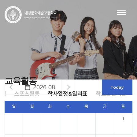
교육활동
Today
2026.08
소개
스포츠활동
학사일정&일과표
학교발전기금
일
월
화
수
목
금
토
1